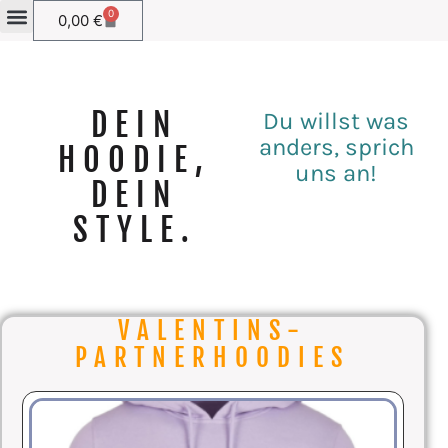
0
0,00
€
DEIN
Du willst was
anders, sprich
HOODIE,
uns an!
DEIN
STYLE.
VALENTINS-
PARTNERHOODIES