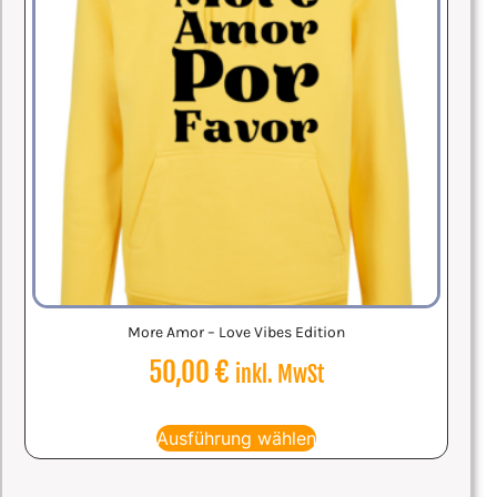
More Amor – Love Vibes Edition
50,00
€
inkl. MwSt
Ausführung wählen