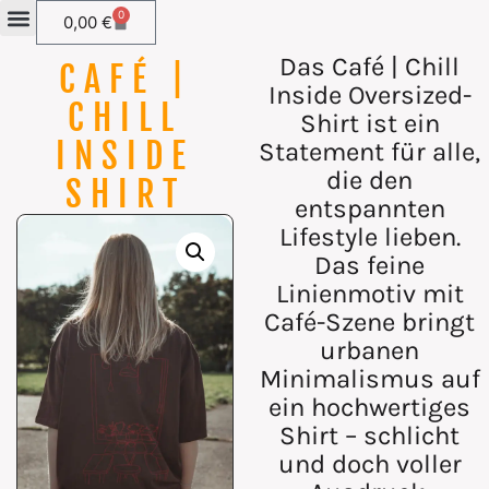
0
0,00
€
Das
Café | Chill
CAFÉ |
Inside Oversized-
CHILL
Shirt
ist ein
INSIDE
Statement für alle,
die den
SHIRT
entspannten
Lifestyle lieben.
Das feine
Linienmotiv mit
Café-Szene bringt
urbanen
Minimalismus auf
ein hochwertiges
Shirt – schlicht
und doch voller