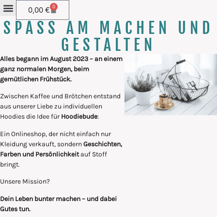
0
0,00
€
SPASS AM MACHEN UND
GESTALTEN
Alles begann im August 2023 – an einem
ganz normalen Morgen, beim
gemütlichen Frühstück.
Zwischen Kaffee und Brötchen entstand
aus unserer Liebe zu individuellen
Hoodies die Idee für
Hoodiebude
:
Ein Onlineshop, der nicht einfach nur
Kleidung verkauft, sondern
Geschichten,
Farben und Persönlichkeit
auf Stoff
bringt.
Unsere Mission?
Dein Leben bunter machen – und dabei
Gutes tun.