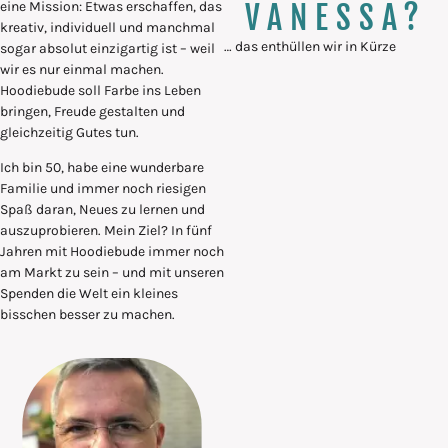
eine Mission: Etwas erschaffen, das
VANESSA?
kreativ, individuell und manchmal
… das enthüllen wir in Kürze
sogar absolut einzigartig ist – weil
wir es nur einmal machen.
Hoodiebude soll Farbe ins Leben
bringen, Freude gestalten und
gleichzeitig Gutes tun.
Ich bin 50, habe eine wunderbare
Familie und immer noch riesigen
Spaß daran, Neues zu lernen und
auszuprobieren. Mein Ziel? In fünf
Jahren mit Hoodiebude immer noch
am Markt zu sein – und mit unseren
Spenden die Welt ein kleines
bisschen besser zu machen.