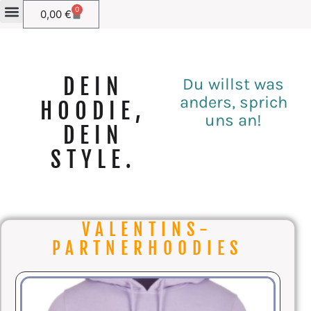
0
0,00
€
DEIN
Du willst was
anders, sprich
HOODIE,
uns an!
DEIN
STYLE.
VALENTINS-
PARTNERHOODIES