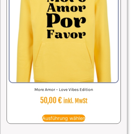
More Amor – Love Vibes Edition
50,00
€
inkl. MwSt
Ausführung wählen