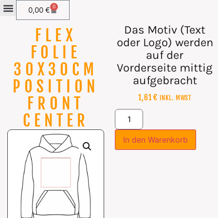
0
0,00
€
Das Motiv (Text
FLEX
oder Logo) werden
FOLIE
auf der
30X30CM
Vorderseite mittig
aufgebracht
POSITION
1,61
€
FRONT
INKL. MWST
CENTER
In den Warenkorb