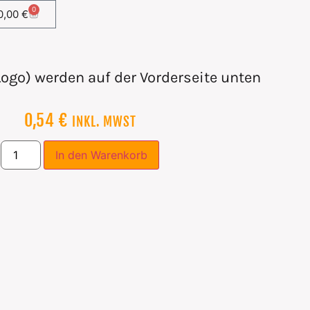
0
0,00
€
Logo) werden auf der Vorderseite unten
0,54
€
INKL. MWST
In den Warenkorb