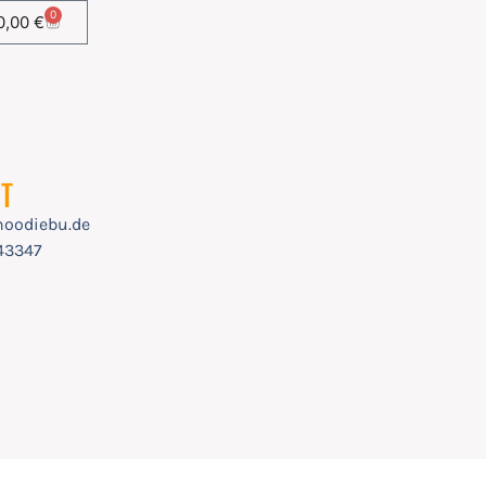
0
0,00
€
KT
hoodiebu.de
543347