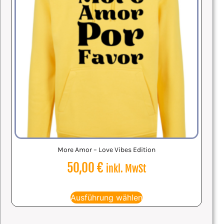
More Amor – Love Vibes Edition
50,00
€
inkl. MwSt
Ausführung wählen