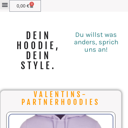
0
0,00
€
DEIN
Du willst was
anders, sprich
HOODIE,
uns an!
DEIN
STYLE.
VALENTINS-
PARTNERHOODIES